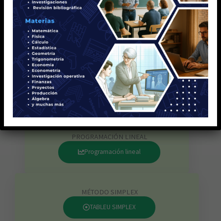
2
PROGRAMACIÓN LINEAL
3
MÉTODO SIMPLEX
4
INVENTARIOS
5
TEORÍA DE DECISIONES
6
MÉTODO DE ASIGNACIÓN
7
TEORÍA DE COLAS
PROGRAMACIÓN LINEAL
Programación lineal
MÉTODO SIMPLEX
TABLEU SIMPLEX