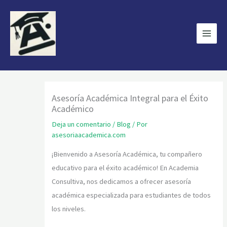
Ir
Main
al
Menu
contenido
Asesoría Académica Integral para el Éxito
Académico
Deja un comentario
/
Blog
/ Por
asesoriaacademica.com
¡Bienvenido a Asesoría Académica, tu compañero
educativo para el éxito académico! En Academia
Consultiva, nos dedicamos a ofrecer asesoría
académica especializada para estudiantes de todos
los niveles.