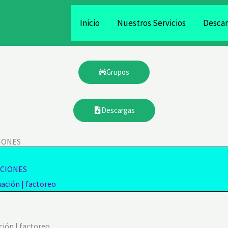
Inicio
Nuestros Servicios
Descar
Grupos
Descargas
IONES
NCIONES
ación | factoreo
ión | factoreo