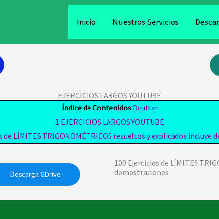
Inicio
Nuestros Servicios
Descar
EJERCICIOS LARGOS YOUTUBE
Índice de Contenidos
Ocultar
1
EJERCICIOS LARGOS YOUTUBE
os de LÍMITES TRIGONOMÉTRICOS resueltos y explicados incluye 
100 Ejercicios de LÍMITES TRI
demostraciones
Descarga GDrive