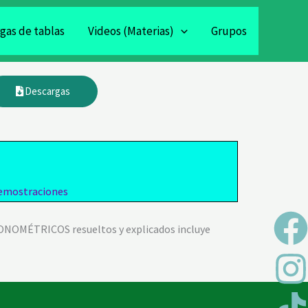
gas de tablas
Videos (Materias)
Grupos
Descargas
demostraciones
F
I
T
T
Y
T
T
GONOMÉTRICOS resueltos y explicados incluye
a
i
e
e
c
s
k
a
l
i
i