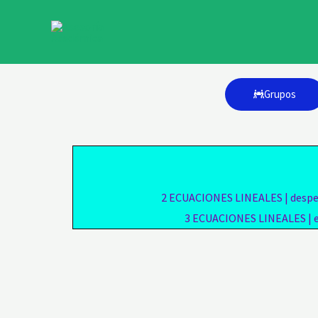
Ir
al
contenido
Grupos
2
ECUACIONES LINEALES | despejar
3
ECUACIONES LINEALES | eje