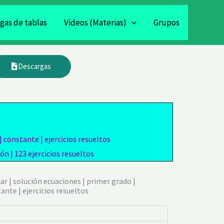
gas de tablas
Videos (Materias)
Grupos
Descargas
 constante | ejercicios resueltos
n | 123 ejercicios resueltos
 | solución ecuaciones | primer grado |
ante | ejercicios resueltos
F
I
T
W
T
Y
T
T
R
F
I
T
W
T
Y
T
T
R