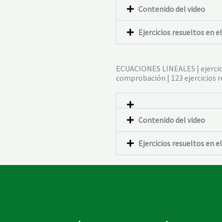
Contenido del video
Ejercicios resueltos en e
ECUACIONES LINEALES | ejercicio
comprobación | 123 ejercicios 
Contenido del video
Ejercicios resueltos en e